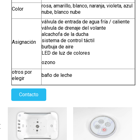
rosa, amarillo, blanco, naranja, violeta, azul
Color
nube, blanco nube
válvula de entrada de agua fría / caliente
válvula de drenaje del volante
alcachofa de la ducha
sistema de control táctil
Asignación
burbuja de aire
LED de luz de colores
ozono
otros por
baño de leche
elegir
Contacto
evious
N