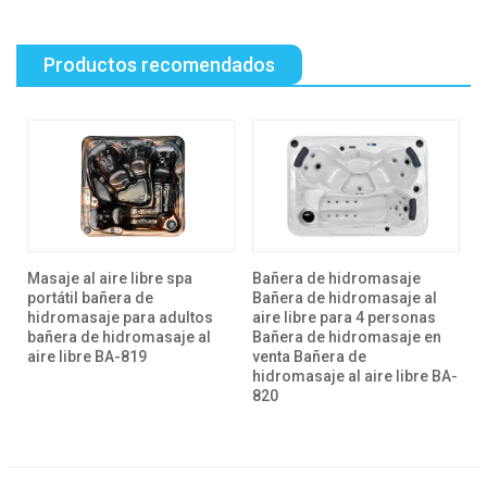
Productos recomendados
Masaje al aire libre spa
Bañera de hidromasaje
R
n
portátil bañera de
Bañera de hidromasaje al
A
hidromasaje para adultos
aire libre para 4 personas
B
bañera de hidromasaje al
Bañera de hidromasaje en
B
aire libre BA-819
venta Bañera de
a
hidromasaje al aire libre BA-
820