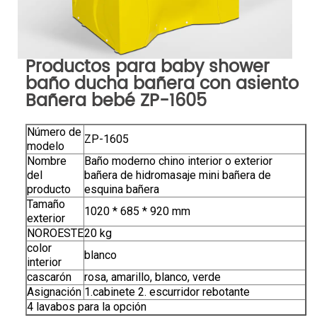
Productos para baby shower
baño ducha bañera con asiento
Bañera bebé ZP-1605
Número de
ZP-1605
modelo
Nombre
Baño moderno chino interior o exterior
del
bañera de hidromasaje mini bañera de
producto
esquina bañera
Tamaño
1020 * 685 * 920 mm
exterior
NOROESTE
20 kg
color
blanco
interior
cascarón
rosa, amarillo, blanco, verde
Asignación
1.cabinete 2. escurridor rebotante
4 lavabos para la opción