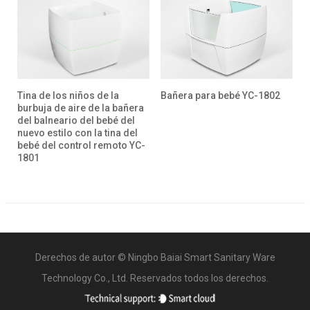
Tina de los niños de la
Bañera para bebé YC-1802
P
a
burbuja de aire de la bañera
b
del balneario del bebé del
h
nuevo estilo con la tina del
b
bebé del control remoto YC-
n
1801
h
1
Derechos de autor ©
Ningbo Baiai Smart Sanitary Ware
Technology Co., Ltd.
Reservados todos los derechos.